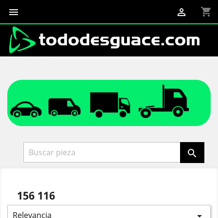
shopping_cart



156 116
Relevancia
